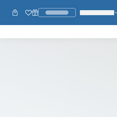
change_language
login_register