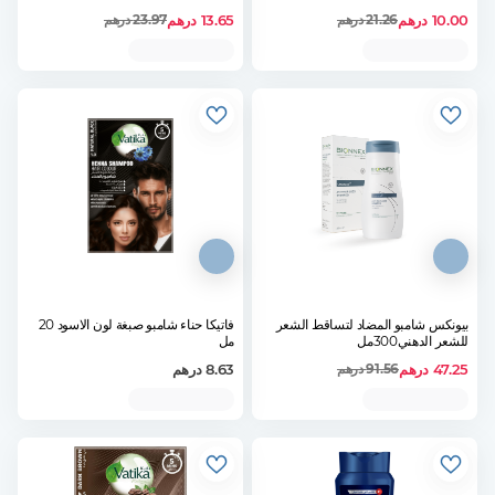
10.00
درهم
13.65
درهم
21.26
درهم
23.97
درهم
بيونكس شامبو المضاد لتساقط الشعر
فاتيكا حناء شامبو صبغة لون الاسود 20
للشعر الدهني300مل
مل
47.25
درهم
8.63
درهم
91.56
درهم