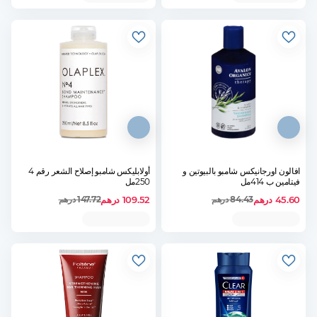
افالون اورجانيكس شامبو بالبيوتين و
أولابليكس شامبو إصلاح الشعر رقم 4
فيتامين ب 414مل
250مل
45.60
درهم
109.52
درهم
84.43
درهم
147.72
درهم