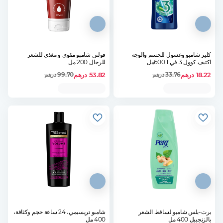
كلير شامبو وغسول للجسم والوجه
فولتن شامبو مقوي و مغذي للشعر
اكتيف كوول 3 في 1 600مل
للرجال 200 مل
18.22
درهم
53.82
درهم
33.76
درهم
99.70
درهم
برت-بلس شامبو لساقط الشعر
شامبو تريسيمي، 24 ساعة حجم وكثافة،
بالزنجبيل 400 مل
400 مل