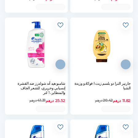
جارنير الترا دو بلسم زيت ا فوكادو وزبدة
شامبو هيد آند شولدرز ضد القشرة
الشيا
إنسيابي وحريري، للشعر الجاف
والمتطاير، 1 لتر
11.82
درهم
25.52
درهم
20.42
درهم
41.31
درهم