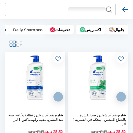
جلوبال
اكسبريس
تخفيضات
Daily Shampoo
poo
شامبو هيد آند شولدرز ضد القشرة
شامبو هيد آند شولدرز نظافة وأناقة يومية
بالنعناع المنعش - يتحكم في القشرة، 1
ضد القشرة بتقنية رغوة ماكس، 1 لتر
لتر
25.52
درهم
25.52
درهم
41.31
درهم
41.31
درهم