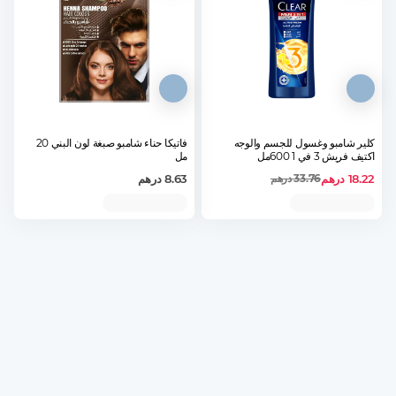
كلير شامبو وغسول للجسم والوجه
فاتيكا حناء شامبو صبغة لون البني 20
اكتيف فريش 3 في 1 600مل
مل
18.22
درهم
8.63
درهم
33.76
درهم