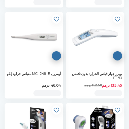
بويرر جهاز قياس الحرارة بدون تلامس
أومرون MC -246 -E مقياس حرارة إيكو
FT 90
135.45
درهم
46.04
درهم
152.58
درهم