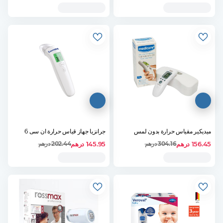
ميديكير مقياس حرارة بدون لمس
جرانزيا جهاز قياس حرارة ان سى 6
156.45
درهم
145.95
درهم
304.16
درهم
202.44
درهم