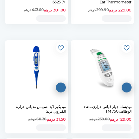
+7 6525
Ear Thermometer
229.00
درهم
301.00
درهم
299.90
درهم
447.60
درهم
ميديسانا جهاز قياس حراري متعدد
ميديكير لايف سينس مقياس حرارة
الوظائف 750 TM
الكتروني تي2
129.00
درهم
31.50
درهم
238.00
درهم
60.36
درهم