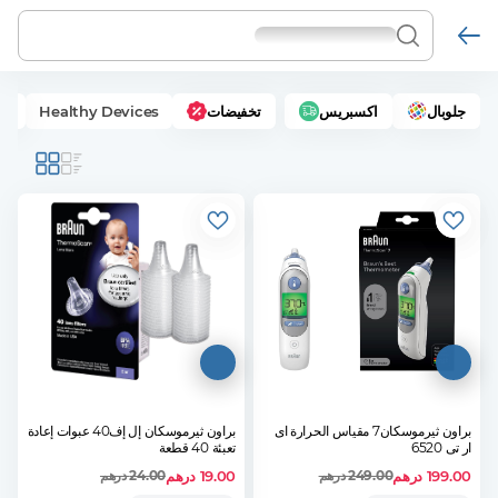
جلوبال
اكسبريس
تخفيضات
Healthy Devices
ما
براون ثيرموسكان7 مقياس الحرارة اى
براون ثيرموسكان إل إف40 عبوات إعادة
ار تى 6520
تعبئة 40 قطعة
199.00
درهم
19.00
درهم
249.00
درهم
24.00
درهم