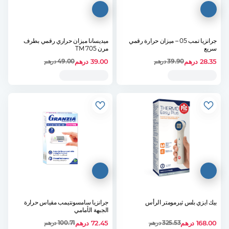
جرانزيا تمب 05 – ميزان حرارة رقمي
ميديسانا ميزان حراري رقمي بطرف
سريع
مرن 705 TM
28.35
درهم
39.00
درهم
39.90
درهم
49.00
درهم
بيك ايزي بلس ثيرمومتر الرأس
جرانزيا سامسونتيمب مقياس حرارة
الجبهة الأمامي
168.00
درهم
72.45
درهم
325.53
درهم
100.71
درهم