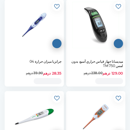
ميديسانا جهاز قياس حراري أسود بدون
جرانزيا ميزان حرارة 04
لمس 750 TM
129.00
درهم
28.35
درهم
238.00
درهم
39.90
درهم