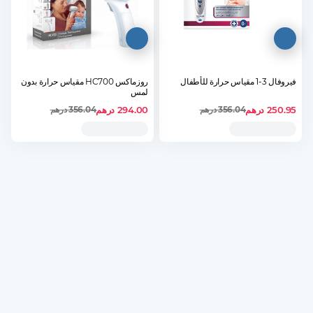
فيروفال 3-1 مقياس حرارة للأطفال
روزماكس HC700 مقياس حرارة بدون
لمس
250.95
درهم
294.00
درهم
356.04
درهم
356.04
درهم