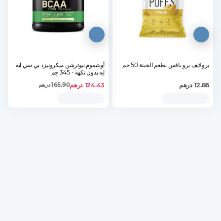
برولايف برو بافس بطعم الجبنة 50 جم
أوبتيموم نيوترشن ميكرونيزد بي سي ايه
ايه بدون نكهه - 345 جم
12.86
درهم
124.43
درهم
165.90
درهم