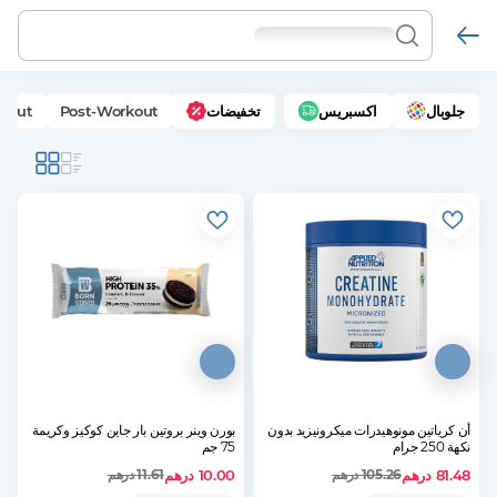
جلوبال
اكسبريس
تخفيضات
Post-Workout
kout
أن كرياتين مونوهيدرات ميكرونيزيد بدون
بورن وينر بروتين بار جاين كوكيز وكريمة
نكهة 250 جرام
75 جم
81.48
درهم
10.00
درهم
105.26
درهم
11.61
درهم