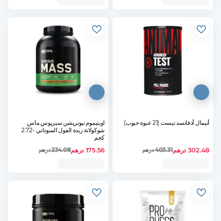
أنيمال أدفانسد تيست (21 عبوة حبوب)
اوبتيموم نيوتريشن سيريوس ماس
شوكولاتة زبدة الفول السوداني -2.72
كجم
302.48
درهم
175.56
درهم
403.31
درهم
234.08
درهم