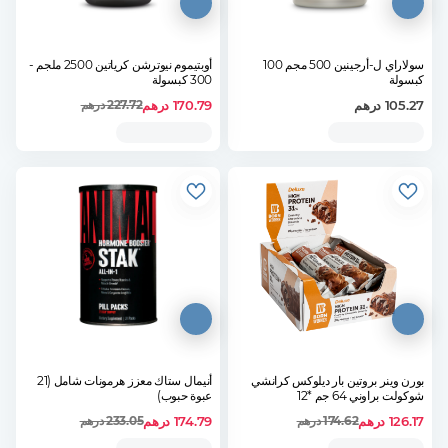
سولاراي ل-أرجينين 500 مجم 100
أوبتيموم نيوترشن كرياتين 2500 ملجم -
كبسولة
300 كبسولة
105.27
درهم
170.79
درهم
227.72
درهم
بورن وينر بروتين بار ديلوكس كرانشي
أنيمال ستاك معزز هرمونات شامل (21
شوكولت براوني 64 جم *12
عبوة حبوب)
126.17
درهم
174.79
درهم
174.62
درهم
233.05
درهم