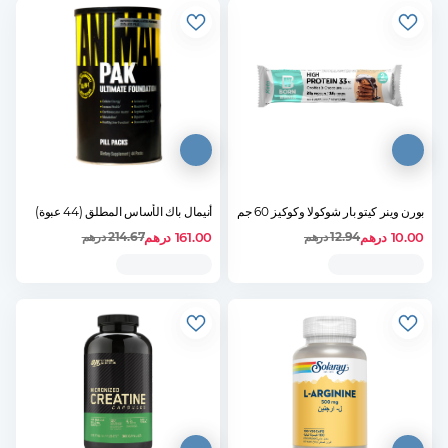
بورن وينر كيتو بار شوكولا وكوكيز 60 جم
أنيمال باك الأساس المطلق (44 عبوة)
10.00
درهم
161.00
درهم
12.94
درهم
214.67
درهم