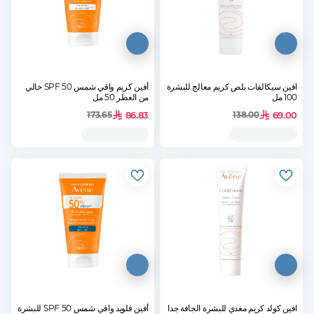
افين سيكالفات بلص كريم معالج للبشرة
أفين كريم واقي شمس SPF 50 خالي
100 مل
من العطر 50 مل
86.83
69.00
173.65
138.00
افين كولد كريم مغذي للبشرة الجافة جدا
أفين فلويد واقي شمس SPF 50 للبشرة