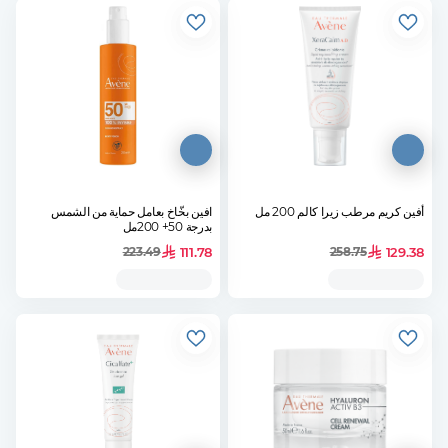
أفين كريم مرطب زيرا كالم 200 مل
افين بخّاخ بعامل حماية من الشمس
بدرجة 50+ 200مل
111.78
129.38
223.49
258.75