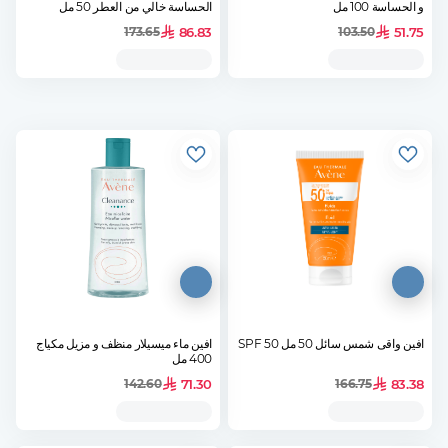
و الحساسة 100 مل
الحساسة خالي من العطر 50 مل
86.83
51.75
173.65
103.50
افين واقى شمس سائل 50 مل SPF 50
افين ماء ميسيلار منظف و مزيل مكياج
400 مل
71.30
83.38
142.60
166.75