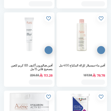
أفين ماء ميسيلار لإزالة المكياج 400 مل
أفين هيالورون أكتيف B3 كريم للعين
بتصحيح ثلاثي 15 مل
113.28
78.78
226.55
157.38