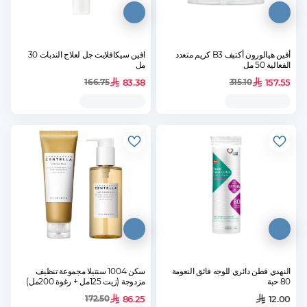
أفين هيالورون أكتيف B3 كريم متعدد
افين سيكافلايت جل لعلاج الندبات 30
الفعالية 50 مل
مل
83.38
157.55
166.75
315.10
النهدي قطن دائري للوجه فائق النعومة
سكن 1004 سنتيلا مجموعة تنظيف
80 حبة
مزدوجة (زيت 125مل + رغوة 200مل)
86.25
12.00
172.50