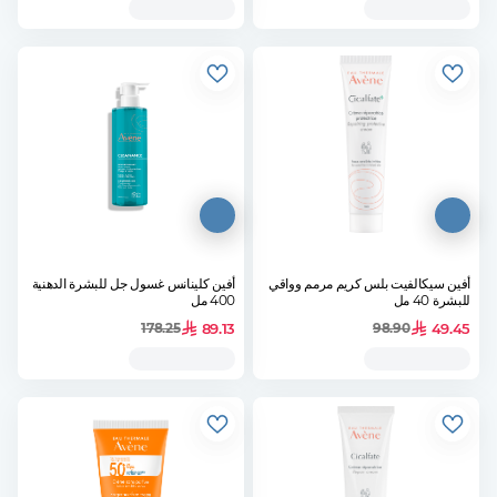
أفين سيكالفيت بلس كريم مرمم وواقي
أفين كلينانس غسول جل للبشرة الدهنية
للبشرة 40 مل
400 مل
89.13
49.45
178.25
98.90