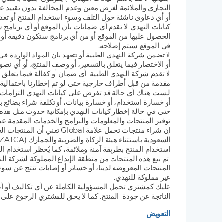
التجاري والملائمة لغرض معين وعدم المخالفة بدون تقييد 
أو أي دعاوى ناشئة حول التلف وسوء استخدام المنتج أو تعدي
كيانات النهدي لا تقدم أي ضمانات بأن الموقع أو أي برنامج 
الحصول عليها من الموقع أو من أي برنامج ستكون دقيقة أو 
في الموقع سيتم إصلاحه.
لا تضمن شركة النهدي الطبية أو تتعهد بان المواد الواردة ف
أو الاختصار فيما يتعلق بالتسعير، أو وصف المنتج، أو أي نص
لا تقدم شركة النهدي الطبية أي ضمان أو كفالة فيما يتعلق 
مقدمة من قبل أطراف خارجية حتى لو تم إخطارنا باحتمالية
ليست هناك أي حالة قد تفرض على كيانات النهدي التزامات نا
أو خسارة استخدام، أو خسارة بيانات، أو تكلفة شراء بضائع ب
حتى في حالة إخطار كيانات النهدي بإمكانية حدوث مثل هذه ا
توفير المنتجات والمعلومات والبرامج والخدمات المقدمة عبر
إن شراء منتجات تحمل علام
استخدام المنتج بطريقة آمنة وملائمة، كما يُحظر استخدام ا
تم بيع هذه المنتجات من منطقة الإيداع المملوكة لشركة ا
المنتجات المعروضه لدينا، أو خسائر أو إصابات تنتج عن سوء
غير مملوكة للنهدي.
عليك كمشتري تحمل المسؤولية الكاملة عن أي تكاليف أو أض
الناتجة عن جودة المنتج. كما لا يحق للمشتري الرجوع على ش
التعويض