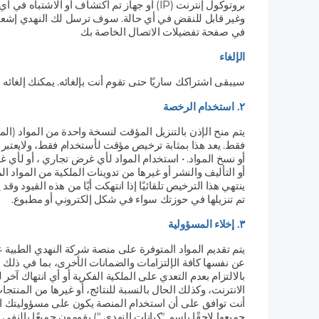
بروتوكول إنترنت (IP) أو جهاز تم اكتشاف أ
وغير قابل للنقض في أي حالة. سوف ترسل لك النهدي إشعارًا
في صفحة تفضيلات الاتصال الخاصة بك
الإلغاء
سيبقى اشتراكك ساريًا حتى تقوم أنت بإلغائه. يمكنك إلغائه
٢. استخدام الرخصة
يتم منح الإذن بالتنزيل المؤقت لنسخة واحدة من المواد (ال
فقط. يعد هذا بمثابة ترخيص مؤقت لأستخدام فقط، ولايعتبر ب
أو نسخ المواد. • استخدام المواد لأي غرض تجاري ، أو لأي 
أو التأليف والنشر أو غيرها من تدوينات الملكية من المواد ا
ينتهي هذا الترخيص تلقائيًا إذا انتهكت أيًا من هذه القيود 
تم تنزيلها في حوزتك سواء في شكل إلكتروني أو مطبوع.
٣. إخلاء المسؤولية
يتم تقديم المواد المتوفرة على منصة شركة النهدي الطبية
عن نفسها كافة الإلتزامات والضمانات الأخرى، بما في ذلك 
بالالتزام بعدم التعدي على الملكية الفكرية أو أي انتهاك آ
الانترنت، وكذلك الحال بالنسبة للنتائج، أو غيرها من المنتج
أنت توافق على أن استخدام المنصة يكون على مسؤوليتك الخاص
جميعها لاحقًا باسم "كيانات النهدي ") يقومون جميعًا بالنفي