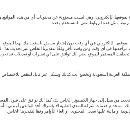
ة بموقعها الإلكتروني، وهي ليست مسؤولة عن محتويات أي من هذه المواقع. وج
مرتبط بمثل هذه الروابط على المستخدم وحده.
بموقعها الإلكتروني في أي وقت دون إشعار مسبق. باستخدامك لهذا الموقع، ف
 مراجعتها في أي وقت ومن وقت لآخر وفقًا لتقديرنا الخاص عبر تحديث هذا ا
خدامك المستمر للموقع يعني أنك توافق على أي تغييرات أو تعديلات قد نجريها
ملكة العربية السعودية وتخضع أنت كذلك وبشكل غير قابل للنقض للاختصاص ا
يد من يصل إلى جهاز الكمبيوتر الخاص بك، كما أنك توافق على قبول المسؤو
إذا كان عمرك أقل من 18 سنة، فلا يجوز لك استخدام خدمات شركة النهدي الطبية إلا بإشراك أحد الوا
ونية أو مالية عليها تعديل المحتوى، أو إلغاء الأوامر وفقا لتقديرها الخاص.