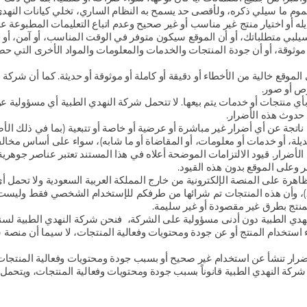
عموم ما سيلي ذكره، ولأقصى حد يسمح به النظام الساري، تخلي كيانات النه
له أو اختيار منتج غير مناسب أو غير صحيح وعدم اتباع التعليمات المطبوعة عل
سيلبي متطلباتك، أو أن الموقع سيكون متوفر في الوقت المناسب، أو آمن، أو خال
موثوقة، أو أن جودة المنتجات والخدمات والمعلومات والمواد الأخرى التي حص
ي الموقع خالية من الأخطاء أو دقيقة أو كاملة أو موثوقة أو حديثة. كما أن شر
وص أو صور.
بأي منتجات أو خدمات يتم بيعها. لا تتحمل شركة النهدي الطبية أي مسؤولية 
 حدوث هذه الأضرار.
تجة عن أي أضرار غير مباشرة أو عرضية أو خاصة أو تتبعية (بما في ذلك الأض
ديلة، أو خدمات أو معلومات، أو المقاضاة أو ما شابه)، سواء على أساس مخالفة
لأضرار. قيود الالتزامات الموضحة أعلاه في هذا المستند تعتبر عناصر جوهري
 وعلى الموقع بدون هذه القيود.
ة Global تعني أن المنتجات الظاهرة على المنصة الإلكترونية من خارج المملكة العربية السعود
السعودية باستثناء هيئة الزكاة والضريبة والجمارك (ZATCA)، وأن هذه المنتجات تم شرائها من طرفكم للإ
لمنتج بطرق غير مقصودة أو غير سليمة.
لنهدي الطبية دون أدنى مسؤولية على الشركة، فنحن شركة النهدي الطبية لس
 استخدام المنتج أو عن جودة ومحتويات وفعالية المنتجات، لا سيما أن منصة ش
رار تنشأ عن استخدام غير صحيح أو بسبب جودة ومحتويات وفعالية المنتجات.
ركة النهدي الطبية قانوناً بسبب جودة ومحتويات وفعالية المنتجات، ويتحمل ال