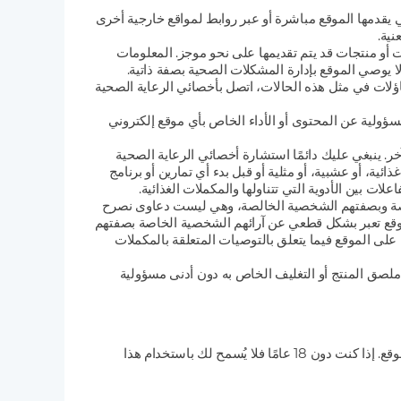
قدمها الموقع مباشرة أو عبر روابط لمواقع خارجية أخرى
ية.
ات أو منتجات قد يتم تقديمها على نحو موجز. المعلومات
 يوصي الموقع بإدارة المشكلات الصحية بصفة ذاتية.
اؤلات في مثل هذه الحالات، اتصل بأخصائي الرعاية الصحية
مسؤولية عن المحتوى أو الأداء الخاص بأي موقع إلكتروني
. ينبغي عليك دائمًا استشارة أخصائي الرعاية الصحية
ية، أو عشبية، أو مثلية أو قبل بدء أي تمارين أو برنامج
 بين الأدوية التي تتناولها والمكملات الغذائية.
خاصة وبصفتهم الشخصية الخالصة، وهي ليست دعاوى نصرح
الموقع تعبر بشكل قطعي عن آرائهم الشخصية الخاصة بصفتهم
 على الموقع فيما يتعلق بالتوصيات المتعلقة بالمكملات
ى ملصق المنتج أو التغليف الخاص به دون أدنى مسؤولية
باستخدامك لموقعنا فإنك تقر وتوافق على أنك لا تقل عن ثمانية عشر (18) عامًا أو أكبر وأنك قادرٌ تمامًا ومؤهل للموافقة على استخدام الموقع. إذا كنت دون 18 عامًا فلا يُسمح لك باستخدام هذا