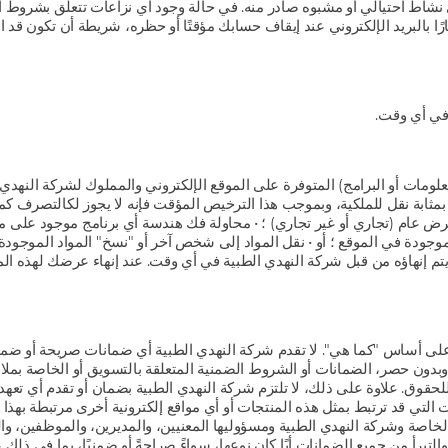
و الاشتباه في أي نشاط احتيالي أو مشبوه صادر منه. في حالة وجود أي نزاعات تتعلق بش
 بالبريد الإلكتروني عند إيقاف حسابك مؤقتًا أو حظره، شريطة أن تكون قد 
 في أي وقت.
معلومات أو البرامج) المتوفرة على الموقع الإلكتروني والمملوك لشركة النهد
مثابة نقل للملكية، وبموجب هذا الترخيص المؤقت فإنه لا يجوز لكالتصرف كمالك
غرض عام (تجاري أو غير تجاري) ؛ • محاولة فك هندسة أي برنامج موجود على موق
لموجودة في الموقع ؛ أو • نقل المواد إلى شخص آخر أو "نسخ" المواد الموجودة 
وقد يتم إنهاؤه من قبل شركة النهدي الطبية في أي وقت. عند إنهاء عرضك لهذه ال
 على أساس "كما هي". لا تقدم شركة النهدي الطبية أي ضمانات صريحة أو ضمن
وبدون حصر، الضمانات أو الشروط الضمنية المتعلقة بالتسويق أو الخاصة بملاء
خر للحقوق. علاوة على ذلك، لا تلتزم شركة النهدي الطبية بضمان أو تقدم أي ت
ات التي قد ترتبط بمثل هذه المنتجات أو أي مواقع إلكترونية أخرى مرتبطة بهذا ا
ة وشركة النهدي الطبية ومسؤوليها المعنيين، والمديرين، والموظفين، والممثلي
 والتبرأ من جميع الضمانات أيًا كان نوعها، سواءً صراحةً أو ضمنيًا، بما في ذل