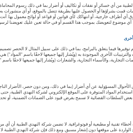
طبية من أي خسائر أو نفقات أو تكاليف أو أضرار بما في ذلك رسوم المحاماة
مات قمت بشراؤها أو الحصول عليها بطريقة تتصل بالموقع، أو أي منشورات به
 أي أطراف خارجية، أو انتهاكك لأي قوانين أو قواعد أو لوائح معمول بها. أن
أي موضوع لتعويضك بموجب هذا القسم أو في حالة تعين عليك تعويضنا لرسوم و
لأخرى
تم توفيرها فيما يتعلق بالبرامج، بما في ذلك على سبيل المثال لا الحصر تصمي
والترتيبات الأخرى الموجودة به (ويُشار إليها جميعها لاحقًا باسم "المواد") ه
 التجارية، والأسماء التجارية، والشعارات (ويُشار إليها جميعها لاحقًا باسم "
الأحوال المسؤولية عن أي أضرار (بما في ذلك، ومن دون حصر، الأضرار الناجمة
ستخدام المواد المتوفرة على الموقع الإلكتروني لشركة النهدي الطبية، حتى وإ
بعض السلطات القضائية لا تسمح بفرض قيود على الضمانات الضمنية، أو تحديد 
طاء تقنية أو مطبعية أو فوتوغرافية. لا تضمن شركة النهدي الطبية أن أي من 
 الواردة على موقعها دون إشعار مسبق. ومع ذلك فإن شركة النهدي الطبية لا ت