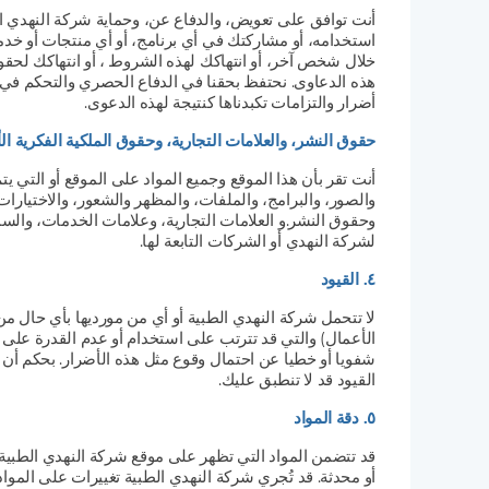
أنت توافق على تعويض، والدفاع عن، وحماية شركة النهدي ال
استخدامه، أو مشاركتك في أي برنامج، أو أي منتجات أو خد
خلال شخص آخر، أو انتهاكك لهذه الشروط ، أو انتهاكك لحقوق
هذه الدعاوى. نحتفظ بحقنا في الدفاع الحصري والتحكم في 
أضرار والتزامات تكبدناها كنتيجة لهذه الدعوى.
حقوق النشر، والعلامات التجارية، وحقوق الملكية الفكرية ا
أنت تقر بأن هذا الموقع وجميع المواد على الموقع أو التي ي
والصور، والبرامج، والملفات، والمظهر والشعور، والاختيارات 
وحقوق النشر.و العلامات التجارية، وعلامات الخدمات، والسمات
لشركة النهدي أو الشركات التابعة لها.
٤. القيود
لا تتحمل شركة النهدي الطبية أو أي من مورديها بأي حال من 
الأعمال) والتي قد تترتب على استخدام أو عدم القدرة على ا
شفويا أو خطيا عن احتمال وقوع مثل هذه الأضرار. بحكم أن 
القيود قد لا تنطبق عليك.
٥. دقة المواد
قد تتضمن المواد التي تظهر على موقع شركة النهدي الطبية أخ
أو محدثة. قد تُجري شركة النهدي الطبية تغييرات على المواد