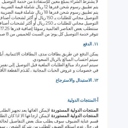
لا يشترط الشراء بمبلغ معين للإستفادة من خدمة التوصيل.
يتم تطبيق رسوم شحن قدرها 12 ريال شاملة قيمة الضريبة المضافة إذا كانت تكلفة الطلب أقل من 150 ريال لشحنات أصناف الإكسبريس.
يتم تطبيق رسوم شحن قدرها 18 ريال شاملة قيمة الضريبة المضافة إذا كانت تكلفة الطلب أقل من 250 ريال لشحنات أصناف الجلوبال.
التوصيل مجاني للطلبات بـ 150 ريال أو أكثر لشحنات أصناف الإكسبريس.
التوصيل مجاني للطلبات بـ 250 ريال أو أكثر لشحنات أصناف الجلوبال.
ستتطلب بعض العناصر العالمية رسومًا إضافية قدرها 17.25 ريالًا سعوديًا بما في ذلك ضريبة القيمة المضافة لمعالجة الواردات ومعالجتها وفقًا لـ ZATCA.
تتوفر خدمة التوصيل كل يوم: من السبت للخميس من 8 صباحًا وحتى 12 صباحًا، ويوم الجمعة من 1 مساءً إلى 9 مساءً.
١١. الدفع
يمكن الدفع عن طريق بطاقات مدى، البطاقات الائتمانية، أبل 
سيتم احتساب المبالغ بالريال السعودي.
سيتم استرداد مبالغ الطلبات الملغية قبل التوصيل إلى نفس البطاقة 
في خصومات و عروض الحبات المجانية ، تُقَـدَم القطعة الأقل 
١٢. الاستبدال والاسترجاع
أ-المنتجات الدولية
المنتجات الدولية المستوردة
لايمكن الغائها بعد تجهيز الطلب
المنتجات الدولية المستوردة
لايمكن ارجاعها الا اذا كان الطل
قسم عناية الضيوف سوف يطلب منك بعض التفاصيل لحالة المن
في حال عدم استلام الضيف للطلب من شركة الشحن ، سوف يتم إلغاء الشحنة بعد ٨ ايام و لا يحق 