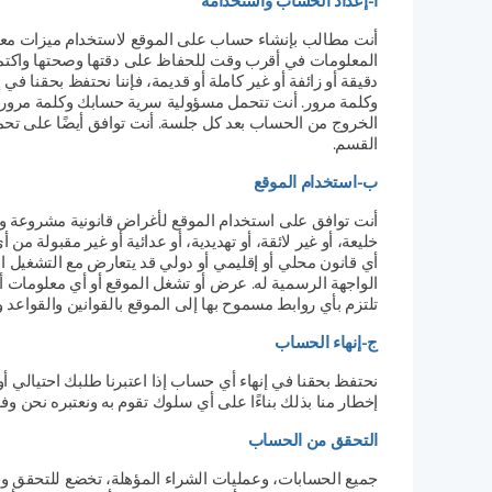
أ-إعداد الحساب واستخدامه
أنت مطالب بإنشاء حساب على الموقع لاستخدام ميزات معينة
المعلومات في أقرب وقت للحفاظ على دقتها وصحتها واكتمالها و
دقيقة أو زائفة أو غير كاملة أو قديمة، فإننا نحتفظ بحقنا 
وكلمة مرور. أنت تتحمل مسؤولية سرية حسابك وكلمة مرورك، 
الخروج من الحساب بعد كل جلسة. أنت توافق أيضًا على تحمل
القسم.
ب-استخدام الموقع
أنت توافق على استخدام الموقع لأغراض قانونية مشروعة وأنك
خليعة، أو غير لائقة، أو تهديدية، أو عدائية أو غير مقبولة
أي قانون محلي أو إقليمي أو دولي قد يتعارض مع التشغيل 
الواجهة الرسمية له. عرض أو تشغل الموقع أو أي معلومات أو
تلتزم بأي روابط مسموح بها إلى الموقع بالقوانين والقواعد وا
ج-إنهاء الحساب
نحتفظ بحقنا في إنهاء أي حساب إذا اعتبرنا طلبك احتيالي أو
إخطار منا بذلك بناءًا على أي سلوك تقوم به ونعتبره نحن وفقًا 
التحقق من الحساب
جميع الحسابات، وعمليات الشراء المؤهلة، تخضع للتحقق وفق