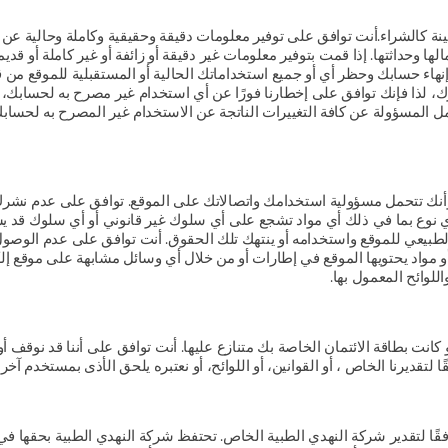
 كالشراء.أنت توافق على توفير معلومات دقيقة وحقيقية وكاملة وحالية عن 
حداثتها. إذا قمت بتوفير معلومات غير دقيقة أو زائفة أو غير كاملة أو قديمة 
في إنهاء حسابك وحظر أي أو جميع استخداماتك الحالية أو المستقبلية للموقع م
لذا فإنك توافق على إخطارنا فورًا عن أي استخدام غير مصرح به لحسابك، أو
 المسؤولة عن كافة التغييرات الناتجة عن الاستخدام غير المصرح به لحسابك
 تتحمل مسؤولية استخدامك واتصالاتك على الموقع. توافق على عدم نشرك أو نق
 من أي نوع بما في ذلك أي مواد تشجع على أي سلوك غير قانوني أو أي سلوك قد ي
الطبيعي للموقع واستخدامه أو ينتهك تلك الحقوق. أنت توافق على عدم الوصو
 مواد يحتويها الموقع في إطارات أو من خلال أي وسائل مشابهة على موقع إلكتر
للوائح المعمول بها.
 كانت بطاقة الائتمان الخاصة بك متنازع عليها. أنت توافق على أننا قد نوقف أ
لتقديرنا الخاص ، أو القوانين، أو اللوائح، أو نعتبره يلحق الأذى بمستخدم آخر أو
ًا لتقدير شركة النهدي الطبية الخاص. تحتفظ شركة النهدي الطبية بحقها في