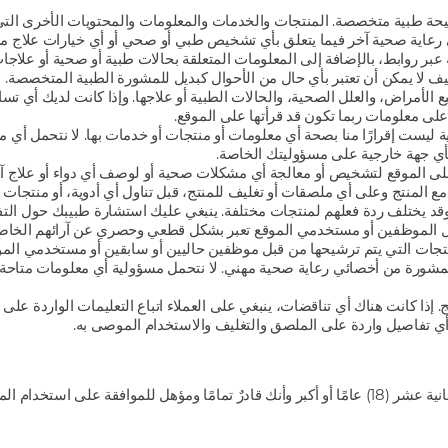
 طبية متخصصة. المنتجات والخدمات والمعلومات والمحتويات الأخرى التي ي
عاية صحية آخر فيما يتعلق بأي تشخيص طبي أو صحي أو أي خيارات علاج معن
ة عبر روابط، بالإضافة إلى المعلومات المتعلقة بحالات طبية أو صحية أو علاج
ف لا يمكن أن تعتبر بأي حال من الأحوال كبديل للمشورة الطبية المتخصصة. لا
الأمراض، والعلل الصحية، والحالات الطبية أو علاجها. وإذا كانت لديك أي تس
 على معلومات ربما تكون قد قرأتها على الموقع.
ة ليست إقرارًا منا بصحة أي معلومات أو منتجات أو خدمات بها. لا نتحمل أي 
ع لأي جهة خارجية على مسؤوليتك الخاصة.
لى الموقع لتشخيص أو معالجة أي مشكلات صحية أو لوصف أي دواء أو علاج آخر
المنتج وعلى أي ملصقات أو تغليف للمنتج، قبل تناول أي أدوية، أو منتجات غذائ
يختلف ردة فعلهم لمنتجات مختلفة. ينبغي عليك استشارة طبيبك حول التفاعلات
ن قبل الموظفين أو مستخدمي الموقع تعبر بشكل قطعي وحصري عن آرائهم ال
ت المنتجات التي يتم ترشيحها من قبل موظفين حاليين أو سابقين أو مستخدمي 
أو المشورة من أخصائي رعاية صحية مهني. لا نتحمل مسؤولية أي معلومات متاحة
. إذا كانت هناك أي تناقضات، ينبغي على العملاء اتباع التعليمات الواردة عل
 أي تفاصيل واردة على الملصق والتغليف والاستخدام الموصى به.