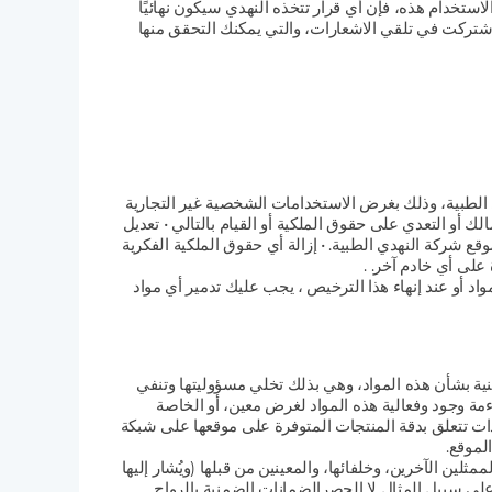
روط الاستخدام هذه، فإن أي قرار تتخذه النهدي سيكون نهائيًا
اشتركت في تلقي الاشعارات، والتي يمكنك التحقق منها
ي الطبية، وذلك بغرض الاستخدامات الشخصية غير التجارية
 أو التعدي على حقوق الملكية أو القيام بالتالي • تعديل
ع شركة النهدي الطبية. • إزالة أي حقوق الملكية الفكرية
على أي خادم آخر. .
مواد أو عند إنهاء هذا الترخيص ، يجب عليك تدمير أي مواد
ية بشأن هذه المواد، وهي بذلك تخلي مسؤوليتها وتنفي
مة وجود وفعالية هذه المواد لغرض معين، أو الخاصة
عهدات تتعلق بدقة المنتجات المتوفرة على موقعها على شبكة
لموقع.
ن الآخرين، وخلفائها، والمعينين من قبلها (ويُشار إليها
ك على سبيل المثال لا الحصرالضمانات الضمنية بالرواج