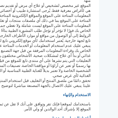
منها.
الموقع غير مخصص لتشخيص أو علاج أي مرض أو تقديم نصيحة
هي لأغراض معرفية فقط. يُرجى استشارة طبيب أو أخصائي ر
المعلومات المتاحة على الموقع والمواقع الإلكترونية المتاح
المتاحة على الموقع بما في ذلك أي ملصقات منتجات أو تغلي
المعلومات المتاحة على الموقع ليست شاملة ولا تغطي جميع 
الخاص بك فورًا لا تؤخر أو تؤجل طلب المشورة الطبية بناءًا
الروابط إلى أو الوصول من مواقع أو موارد الأطراف الخارجي
تابع لجهة خارجية. يُعتبر استخدامك لأي موقع إلكتروني تاب
ينبغي عليك عدم استخدام المعلومات أو الخدمات المتاحة ع
الخاص بك وقراءة المعلومات المرفقة من قبل جهة التصنيع مع 
غذائي أو بدأ أي علاج لمشكلات صحية. الأشخاص مختلفون وقد 
التعليقات التي يتم نشرها على أي منتدى تابع للموقع م
بها رسميًا أو تعبر عن آراؤنا أو مواقفنا الخاصة. تصنيفا
الشخصية الخاصة ولا تعتبر بديلاً للعناية الطبية المناسبة 
الغذائية لأي غرض صحي.
تحقق دائمًا من ملصق المنتج أو التغليف قبل استخدام المنتج
علينا. ينبغي عليك الاتصال بالجهة المصنعة مباشرةً لتوضيح
الاستخدام والإنهاء
الموقع إلا بإشراك أحد الوالدين أو ولي الأمر.