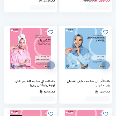
249.00
299.00
799.00
باقة الأسنان - جلسة تنظيف الاسنان
باقة الجمال - جلسة التقشير البارد
وإزالة الجير
(وايتلان او أكني زون)
599.00
149.00