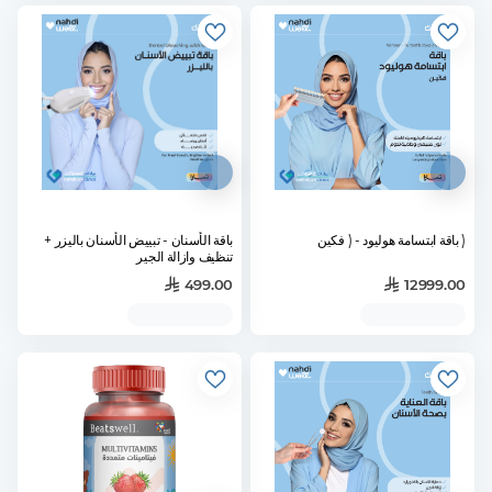
( باقة ابتسامة هوليود - ( فكين
باقة الأسنان - تبييض الأسنان باليزر +
تنظيف وازالة الجير
499.00
12999.00