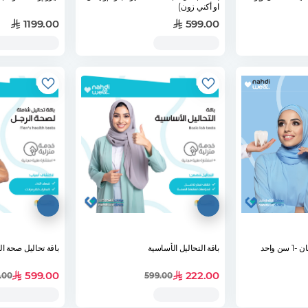
او أكني زون)
1199.00
599.00
 واحد
باقة التحاليل الأساسية
باقة تحاليل صحة ا
599.00
222.00
.00
599.00