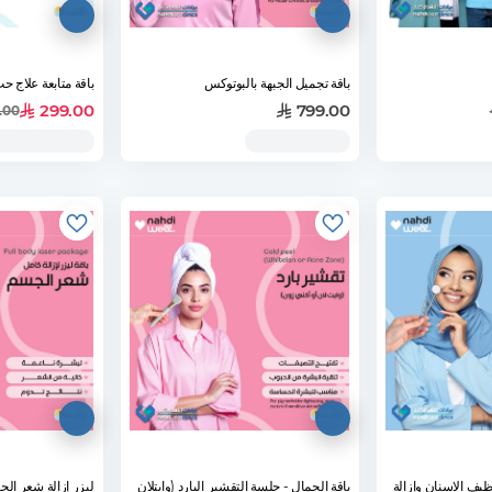
باقة تجميل الجبهة بالبوتوكس
باقة متابعة علاج ح
299.00
799.00
.00
ظيف الاسنان وإزالة
باقة الجمال - جلسة التقشير البارد (وايتلان
ليزر إزالة شعر الجسم ب