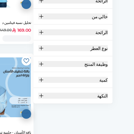
الرائحة
خالي من
تحليل نسبة فيتامين د
169.00
449.00
الرائحة
نوع العطر
وظيفة المنتج
كمية
النكهة
باقة الأسنان - جلسة تن