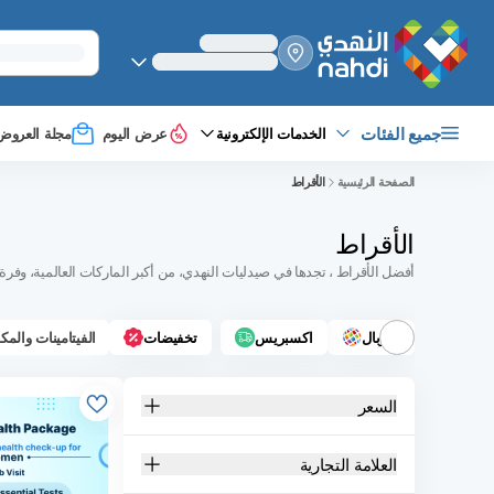
select_your
shipping_method
جميع الفئات
الخدمات الإلكترونية
عرض اليوم
مجلة العروض
الصفحة الرئيسية
الأقراط
الأقراط
أفضل الأقراط ، تجدها في صيدليات النهدي، من أكبر الماركات العالمية، وفر
جلوبال
اكسبريس
تخفيضات
الفيتامينات والمك
السعر
العلامة التجارية