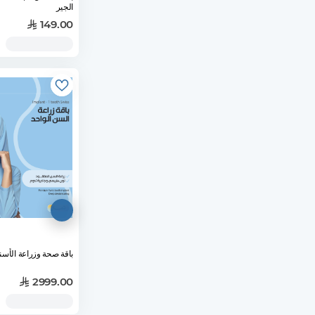
الجير
149.00
باقة صحة وزراعة الأسنان -1 سن
2999.00