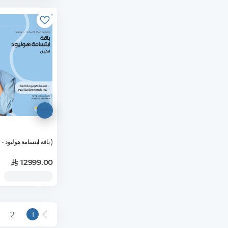
( باقة ابتسامة هوليود - 
12999.00
2
1