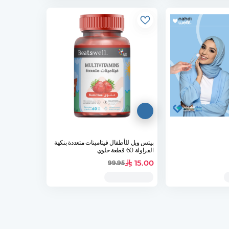
بيتس ويل للأطفال فيتامينات متعددة بنكهة
الفراولة 60 قطعة حلوي
15.00
99.95