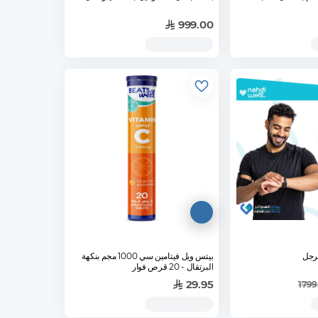
999.00
لرجل
بيتس ويل فيتامين سي 1000 مجم بنكهة
البرتقال - 20 قرص فوار
29.95
1799