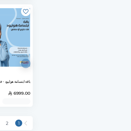
باقة ابتسامة هوليود - فك كامل
6999.00
2
1