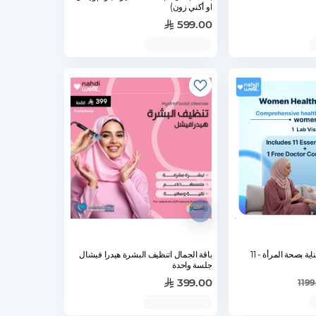
او أكني زون)
599.00
باقة الفحوصات للعناية بصحة المرأة - 11
باقة الجمال اتنظيف البشرة هيدرا فيشال
جلسة واحدة
399.00
1199