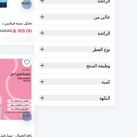
الرائحة
خالي من
تحليل نسبة فيتامين د
169.00
449.00
الرائحة
نوع العطر
وظيفة المنتج
كمية
النكهة
باقة الجمال - ستارفيل جلسة فيلر 1 مل