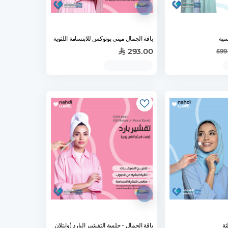
سية
باقة الجمال ميني بوتوكس للابتسامة اللثوية
293.00
599
ثة
باقة الجمال - جلسة التقشير البارد (وايتلان