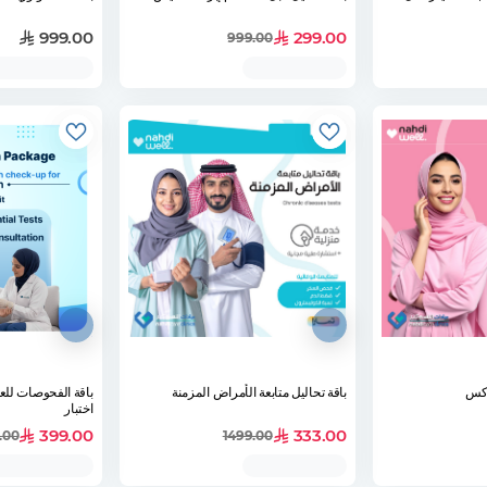
999.00
299.00
999.00
وكس
باقة تحاليل متابعة الأمراض المزمنة
اختبار
399.00
333.00
.00
1499.00