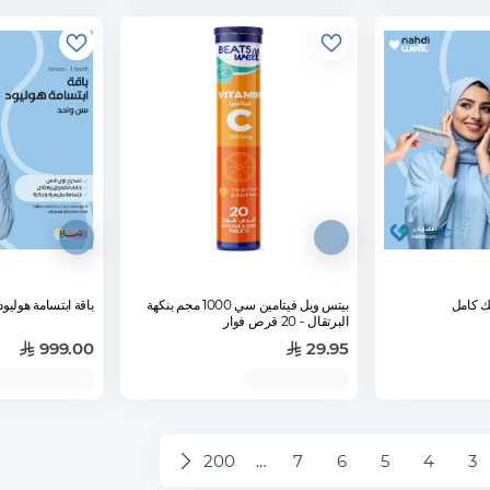
بيتس ويل فيتامين سي 1000 مجم بنكهة
باقة ابتسامة هوليود - سن واح
البرتقال - 20 قرص فوار
999.00
29.95
200
…
7
6
5
4
3