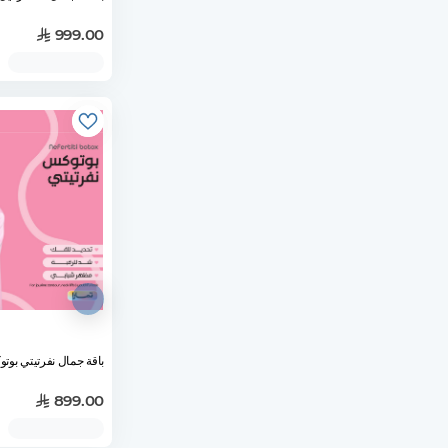
999.00
باقة جمال نفرتيتي بوت
899.00