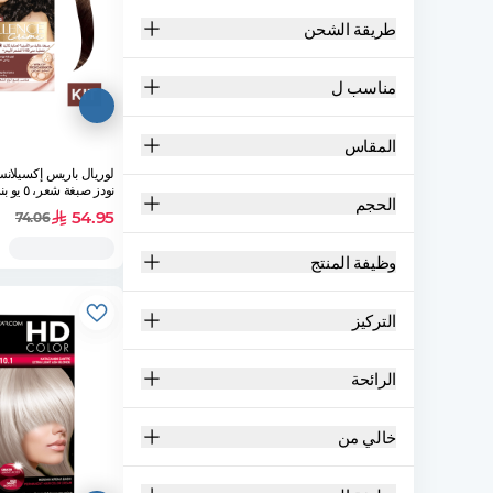
طريقة الشحن
مناسب ل
المقاس
لوريال باريس إكسيلان
نودز صبغة شعر، ٥ يو بني فاتح
الحجم
54.95
74.06
وظيفة المنتج
التركيز
الرائحة
خالي من