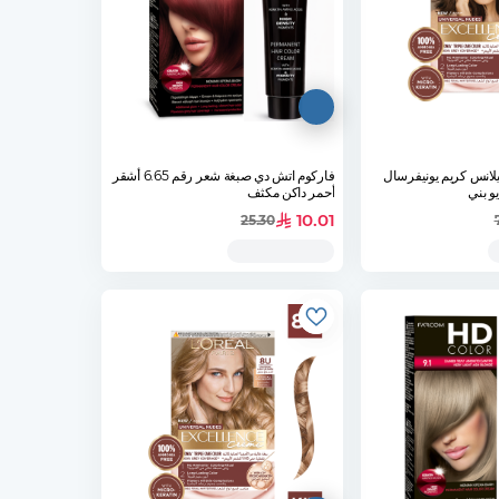
لانس كريم يونيفرسال
فاركوم اتش دي صبغة شعر رقم 6.65 أشقر
أحمر داكن مكثف
10.01
25.30