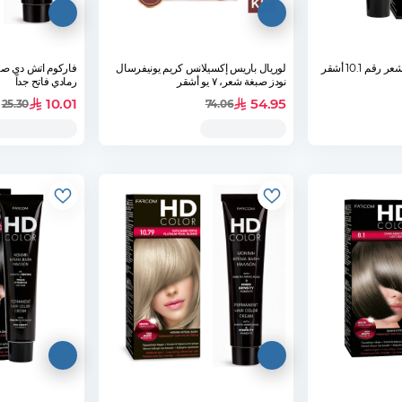
فاركوم اتش دي صبغة شعر رقم 10.1 أشقر
لوريال باريس إكسيلانس كريم يونيفرسال
نودز صبغة شعر، ٧ يو أشقر
رمادي فاتح جداً
10.01
54.95
25.30
74.06