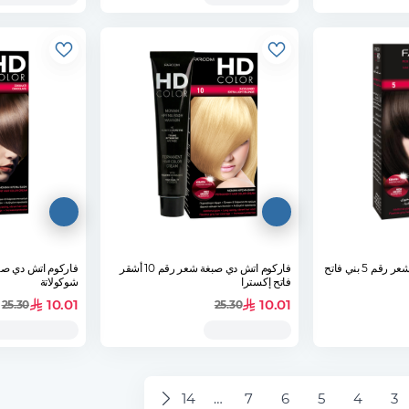
 5 بني فاتح
فاركوم اتش دي صبغة شعر رقم 10 أشقر
فاتح إكسترا
شوكولاتة
10.01
10.01
25.30
25.30
14
…
7
6
5
4
3