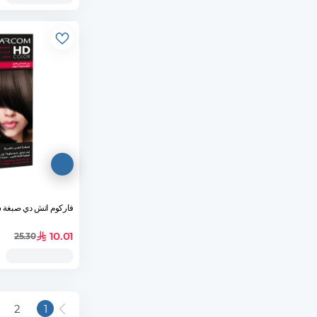
فاركوم اتش دي صبغة شعر رقم
10.01
25.30
2
1