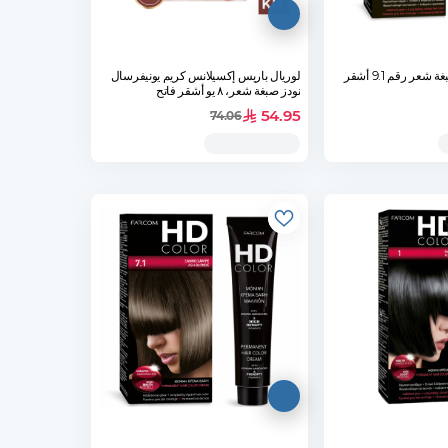
فاركوم اتش دي صبغة شعر رقم 9.1 أشقر
لوريال باريس إكسيلانس كريم يونيفرسال
نودز صبغة شعر، ٨ يو أشقر فاتح
54.95
74.06