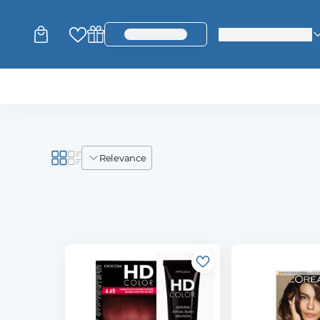
change_language
login_register
relevance