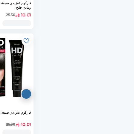
رمادي فاتح
10.01
25.30
فاركوم اتش دي صبغة شعر رقم
10.01
25.30