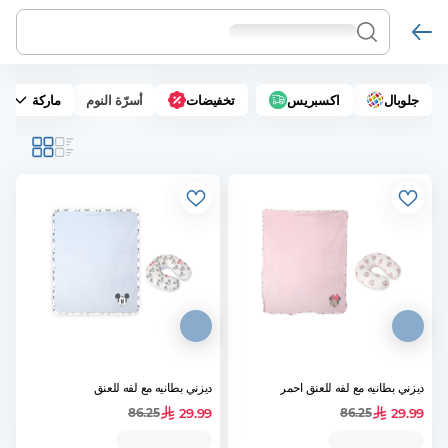
جلوبال
اكسبريس
تخفيضات
أسرّة النوم
ماركة
ديزني بطانيه مع لفه للعنق احمر
ديزني بطانيه مع لفه للعنق
29.99
29.99
86.25
86.25