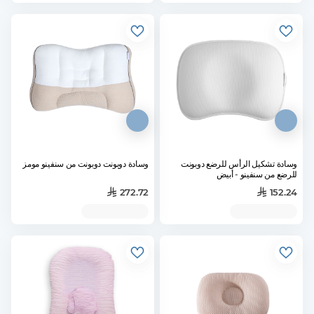
وسادة تشكيل الرأس للرضع دوبونت
وسادة دوبونت دوبونت من سنفينو مومز
للرضع من سنفينو - أبيض
272.72
152.24