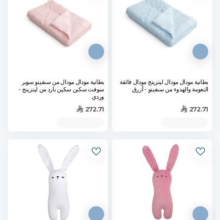
بطانية مودال مودال لينزينج مودال فائقة
بطانية مودال مودال من سنفينو سوبر
النعومة والهدوء من سنفينو - أزرق
سوفت سكين سكين بارد من لينزينج -
وردي
272.71
272.71