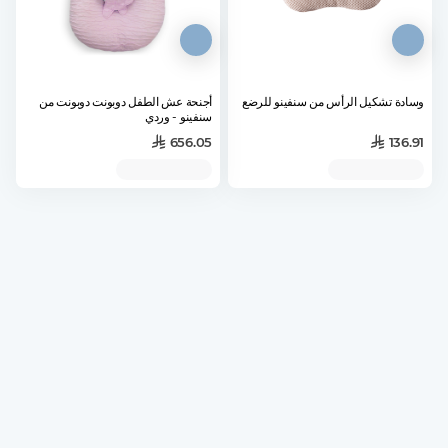
وسادة تشكيل الرأس من سنفينو للرضع
أجنحة عش الطفل دوبونت دوبونت من
سنفينو - وردي
656.05
136.91