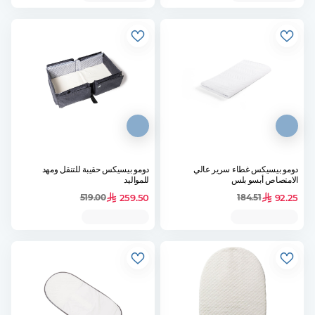
دومو بيسيكس غطاء سرير عالي
دومو بيسيكس حقيبة للتنقل ومهد
الامتصاص أبسو بلس
للمواليد
259.50
92.25
519.00
184.51