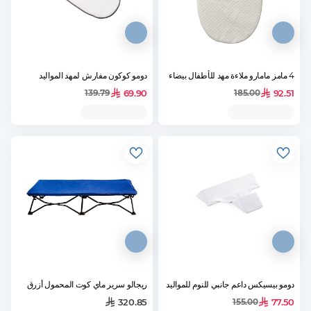
4 مامز مامارو ملاءة مهد للأطفال بيضاء
دومو كوكون مفارش لمهد المواليد
69.90
92.51
139.79
185.00
دومو بيسيكس داعم جانبي للنوم للمواليد
ريجالو سرير ماي كوت المحمول أزرق
320.85
77.50
155.00